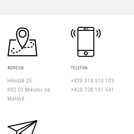
ADRESA
TELEFON
Hliniště 25
+420 519 510 103
692 01 Mikulov na
+420 728 161 541
Moravě